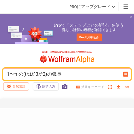
PROにアップグレード
で「ステップごとの解説」を使う
Pro
難しい計算の過程が確認できます
Pro
のお申込み
1〜π の(t,t,t,t^3,t^2)の弧長
自然言語
数学入力
拡張キーボード