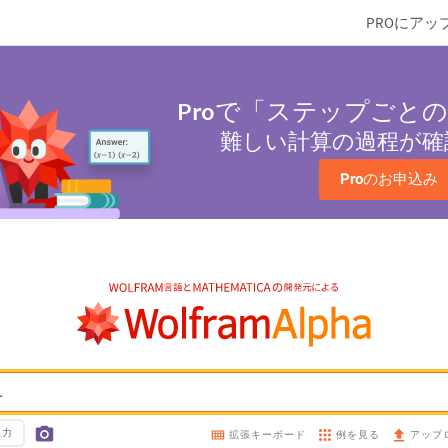
PROにアッ
Pro
で「ステップごとの
難しい計算の過程が確
Pro
のお申込み
.
入力
例を見る
拡張キーボード
アップ