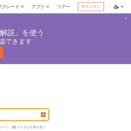
プグレード
アプリ
ツアー
サインイン
解説」を使う
認できます
ランダムな例を使う
ロード