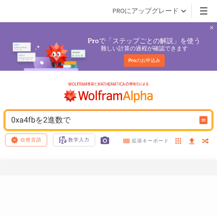
PROにアップグレード
で「ステップごとの解説」を使う
Pro
難しい計算の過程が確認できます
Pro
のお申込み
0xa4fbを2進数で
自然言語
数学入力
拡張キーボード