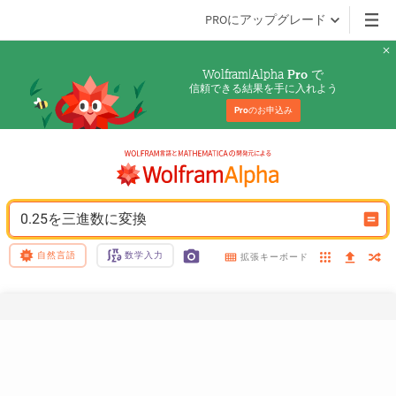
PROにアップグレード
Wolfram|Alpha 
 で
Pro
信頼できる結果を手に入れよう
Pro
のお申込み
0.25を三進数に変換
自然言語
数学入力
拡張キーボード