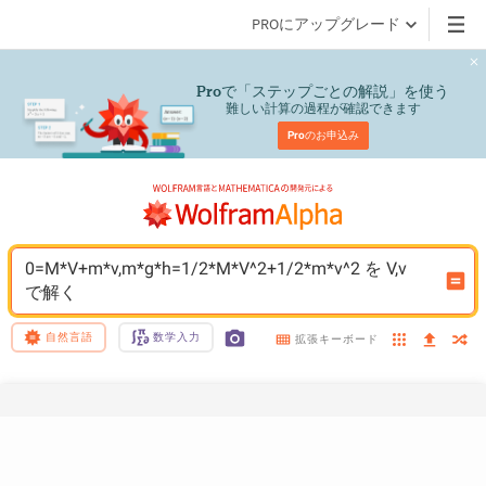
PROにアップグレード
で「ステップごとの解説」を使う
Pro
難しい計算の過程が確認できます
Pro
のお申込み
0=M*V+m*v,m*g*h=1/2*M*V^2+1/2*m*v^2 を V,v 
で解く
自然言語
数学入力
拡張キーボード