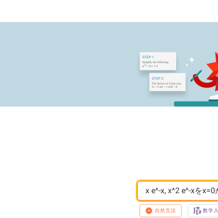
 x e^-x, x^2 e^-
自然言語
数学