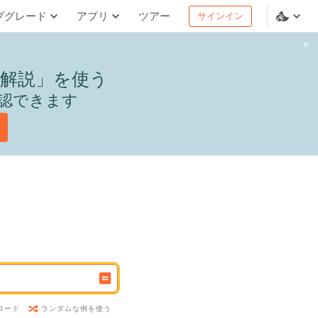
プグレード
アプリ
ツアー
サインイン
解説」を使う
認できます
ランダムな例を使う
ロード