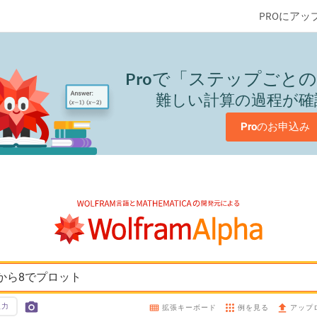
PROにアッ
Pro
で「ステップごとの
難しい計算の過程が確
Pro
のお申込み
xをx=0から8でプロット
入力
例を見る
拡張キーボード
アップ