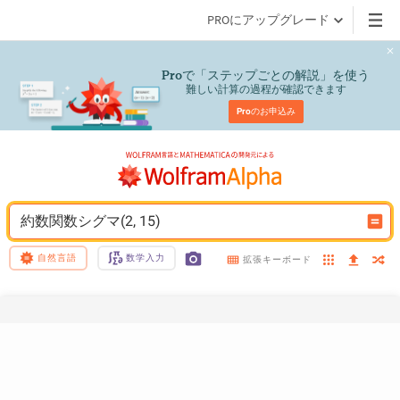
PROにアップグレード
で「ステップごとの解説」を使う
Pro
難しい計算の過程が確認できます
Pro
のお申込み
約数関数シグマ(2, 15)
自然言語
数学入力
拡張キーボード