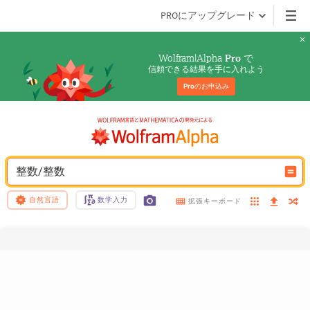
PROにアップグレード
Wolfram|Alpha 
 で
Pro
信頼できる結果を手に入れよう
Pro
のお申込み
整数/整数
自然言語
数学入力
拡張キーボード