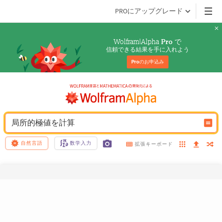
PROにアップグレード
Wolfram|Alpha 
 で
Pro
信頼できる結果を手に入れよう
Pro
のお申込み
局所的極値を計算
自然言語
数学入力
拡張キーボード