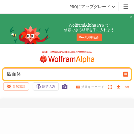
PROにアップグレード
Wolfram|Alpha 
 で
Pro
信頼できる結果を手に入れよう
Pro
のお申込み
四面体
自然言語
数学入力
拡張キーボード