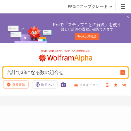
PROにアップグレード
で「ステップごとの解説」を使う
Pro
難しい計算の過程が確認できます
Pro
のお申込み
合計で33になる数の組合せ
自然言語
数学入力
拡張キーボード