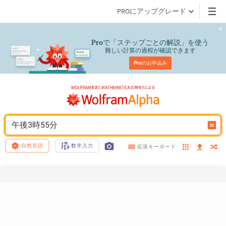
PROにアップグレード
で「ステップごとの解説」を使う
Pro
難しい計算の過程が確認できます
Pro
のお申込み
午後3時55分
自然言語
数学入力
拡張キーボード