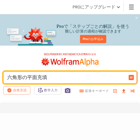
PROにアップグレード
で「ステップごとの解説」を使う
Pro
難しい計算の過程が確認できます
Pro
のお申込み
六角形の平面充填
自然言語
数学入力
拡張キーボード