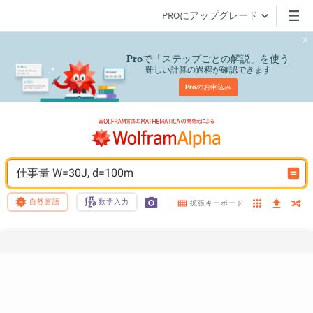
PROにアップグレード
で「ステップごとの解説」を使う
Pro
難しい計算の過程が確認できます
Pro
のお申込み
仕事量 W=30J, d=100m
自然言語
数学入力
拡張キーボード