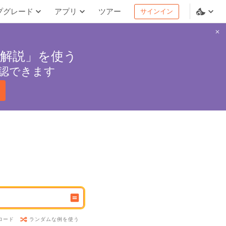
プグレード
アプリ
ツアー
サインイン
解説」を使う
認できます
ランダムな例を使う
ロード