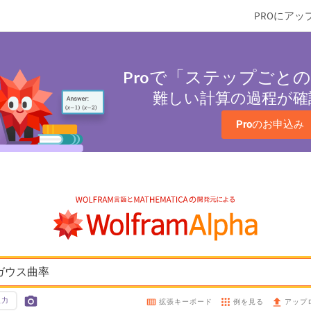
PROにアッ
Pro
で「ステップごとの
難しい計算の過程が確
Pro
のお申込み
ガウス曲率
入力
例を見る
拡張キーボード
アップ