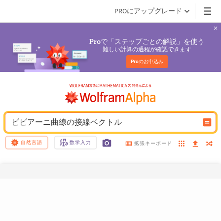
PROにアップグレード
で「ステップごとの解説」を使う
Pro
難しい計算の過程が確認できます
Pro
のお申込み
ビビアーニ曲線の接線ベクトル
自然言語
数学入力
拡張キーボード