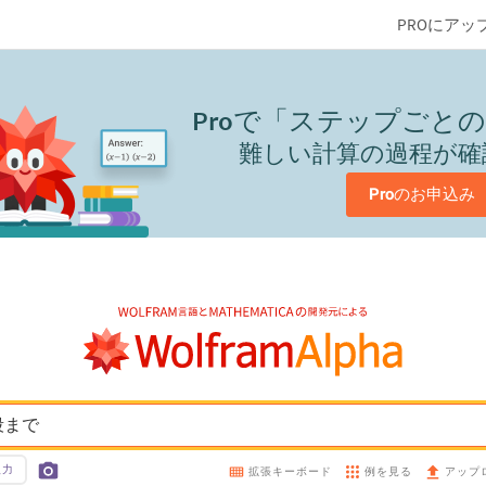
PROにアッ
Pro
で「ステップごとの
難しい計算の過程が確
Pro
のお申込み
段まで
入力
例を見る
拡張キーボード
アップ