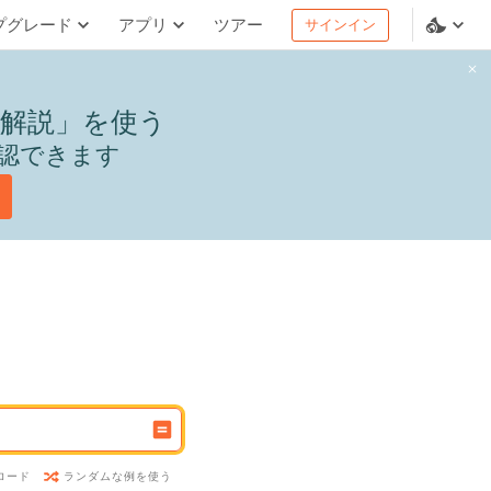
プグレード
アプリ
ツアー
サインイン
解説」を使う
認できます
ランダムな例を使う
ロード