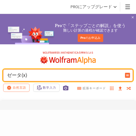
PROにアップグレード
で「ステップごとの解説」を使う
Pro
難しい計算の過程が確認できます
Pro
のお申込み
ゼータ(x)
自然言語
数学入力
拡張キーボード