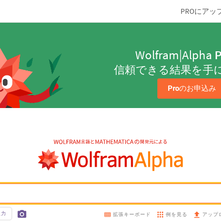
PROにアッ
Wolfram|Alpha
P
信頼できる結果を手
Pro
のお申込み
入力
例を見る
拡張キーボード
アップ