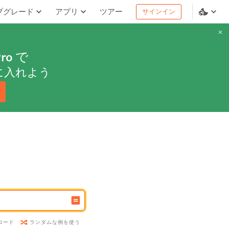
プグレード
アプリ
ツアー
サインイン
ro
で
に入れよう
ランダムな例を使う
ロード