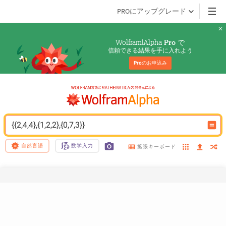
PROにアップグレード
Wolfram|Alpha 
 で
Pro
信頼できる結果を手に入れよう
Pro
のお申込み
{{2,4,4},{1,2,2},{0,7,3}}
自然言語
数学入力
拡張キーボード