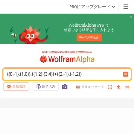
PROにアップグレード
Wolfram|Alpha 
 で
Pro
信頼できる結果を手に入れよう
Pro
のお申込み
{{0,-1},{1,0}}.{{1,2},{3,4}}+{{2,-1},{-1,2}}
自然言語
数学入力
拡張キーボード