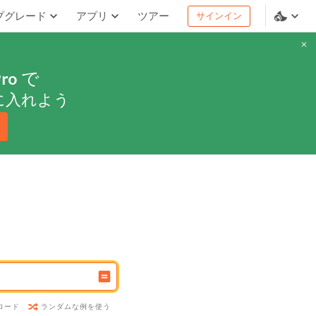
プグレード
アプリ
ツアー
サインイン
ro
で
に入れよう
ランダムな例を使う
ロード