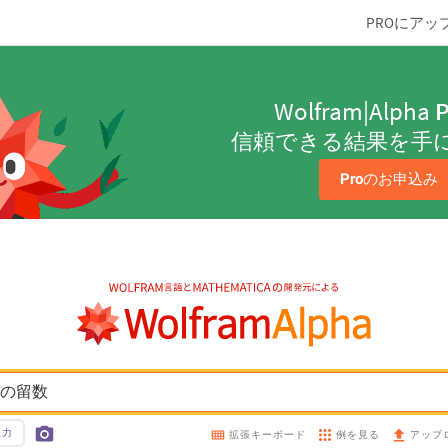
PROにアッ
Wolfram|Alpha
P
信頼できる結果を手
Pro
のお申込み
2z)の留数
入力
例を見る
拡張キーボード
アップ