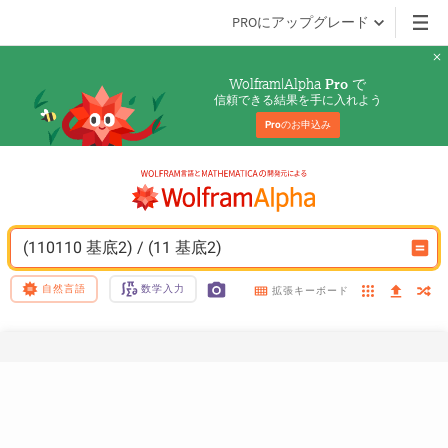
PROにアップグレード
Wolfram|Alpha 
 で
Pro
信頼できる結果を手に入れよう
Pro
のお申込み
(110110 基底2) / (11 基底2)
自然言語
数学入力
拡張キーボード