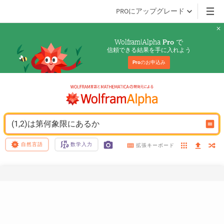
PROにアップグレード
Wolfram|Alpha 
 で
Pro
信頼できる結果を手に入れよう
Pro
のお申込み
(1,2)は第何象限にあるか
自然言語
数学入力
拡張キーボード