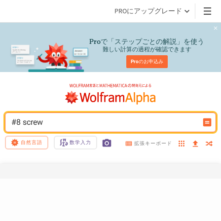
PROにアップグレード
で「ステップごとの解説」を使う
Pro
難しい計算の過程が確認できます
Pro
のお申込み
#8 screw
自然言語
数学入力
拡張キーボード