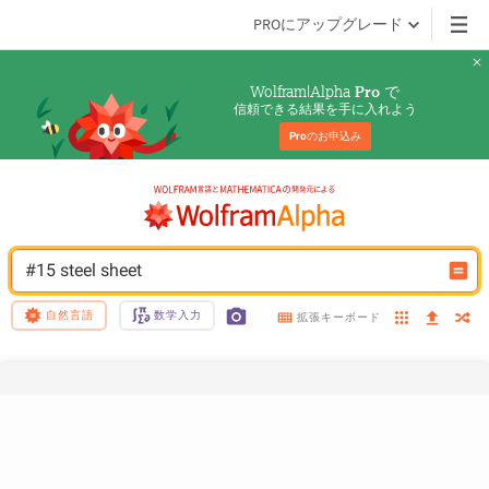
PROにアップグレード
Wolfram|Alpha 
 で
Pro
信頼できる結果を手に入れよう
Pro
のお申込み
#15 steel sheet
自然言語
数学入力
拡張キーボード